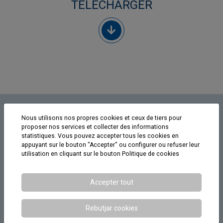
TÉLÉCHARGER
Nous utilisons nos propres cookies et ceux de tiers pour
Contactez-nous
proposer nos services et collecter des informations
statistiques. Vous pouvez accepter tous les cookies en
appuyant sur le bouton "Accepter" ou configurer ou refuser leur
Nom
utilisation en cliquant sur le bouton
Politique de cookies
Entreprise
Accepter tout
Téléphone
Rebutjar cookies