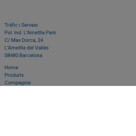
Tràfic i Serveis
Pol. Ind. L’Ametlla Park
C/ Mas Dorca, 24
L’Ametlla del Vallès
08480 Barcelona
Home
Produits
Compagnie
(current)
Documentation
Contact
Avertissement légal
Politique de cookies
Politique de Qualité