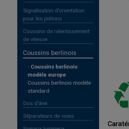
Signalisation d'orientation
pour les piétons
Coussins de ralentissement
de vitesse
Coussins berlinois
⋅
Coussins berlinois
modèle europe
Coussins berlinois modèle
standard
Dos d’âne
Séparateurs de voies
Caraté
Signaux lumineux