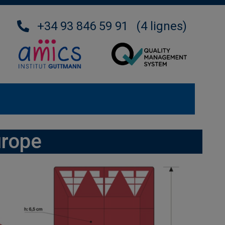
+34 93 846 59 91
(4 lignes)
urope