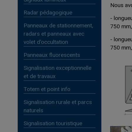
Nous av
Radar pédagogique
- longue
Panneaux de stationnement,
750 mm, 
radars et panneaux avec
- longue
volet d'occultation
750 mm, 
Panneaux fluorescents
Signalisation exceptionnelle
et de travaux
Totem et point info
Signalisation rurale et parcs
naturels
Signalisation touristique