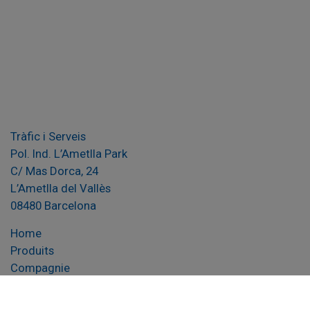
Tràfic i Serveis
Pol. Ind. L’Ametlla Park
C/ Mas Dorca, 24
L’Ametlla del Vallès
08480 Barcelona
Home
Produits
Compagnie
Documentation
Contact